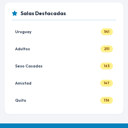
Salas Destacadas
Uruguay
541
Adultos
251
Sexo Casadas
163
Amistad
147
Quito
136