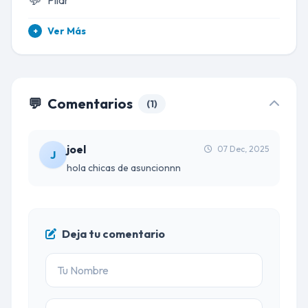
Pilar
Ver Más
+
💬
Comentarios
(1)
joel
07 Dec, 2025
J
hola chicas de asuncionnn
Deja tu comentario