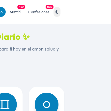
NEW
NEW
po
Match!
Confesiones
iario ✨
ara ti hoy en el amor, salud y