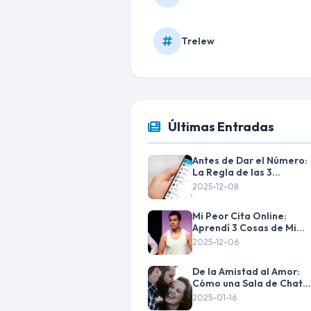
Trelew
Últimas Entradas
Antes de Dar el Número:
La Regla de las 3
Semanas en el Chat
2025-12-08
Mi Peor Cita Online:
Aprendí 3 Cosas de Mi
Fracaso
2025-12-06
De la Amistad al Amor:
Cómo una Sala de Chats
Cambió Mi Vida
2025-01-16