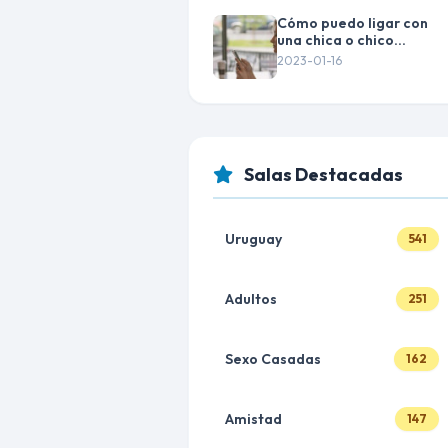
Cómo puedo ligar con
una chica o chico
desconocido por
2023-01-16
internet
Salas Destacadas
Uruguay
541
Adultos
251
Sexo Casadas
162
Amistad
147