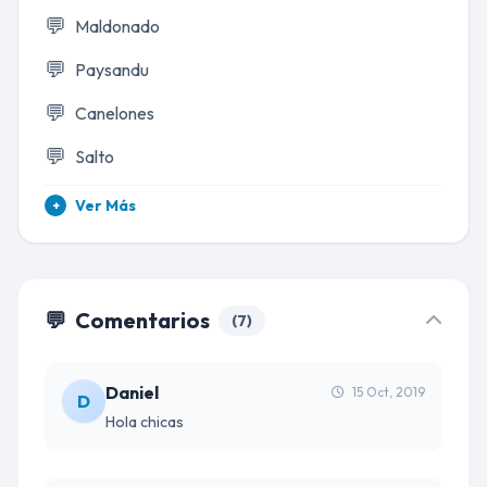
💬
Maldonado
💬
Paysandu
💬
Canelones
💬
Salto
Ver Más
+
💬
Comentarios
(7)
Daniel
15 Oct, 2019
D
Hola chicas