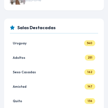
2023-01-16
Salas Destacadas
Uruguay
540
Adultos
251
Sexo Casadas
162
Amistad
147
Quito
136