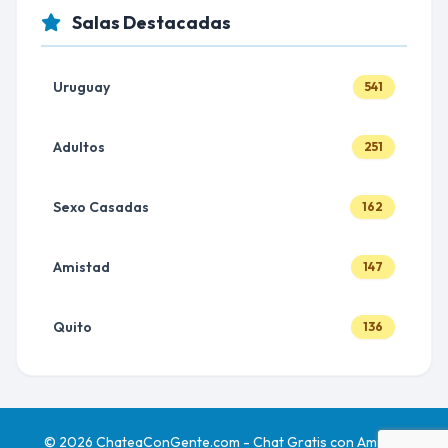
Salas Destacadas
Uruguay
541
Adultos
251
Sexo Casadas
162
Amistad
147
Quito
136
© 2026 ChateaConGente.com - Chat Gratis con Amigos