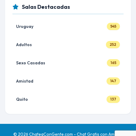
Salas Destacadas
Uruguay
545
Adultos
252
Sexo Casadas
165
Amistad
147
Quito
137
© 2026 ChateaConGente.com - Chat Gratis con Amigos