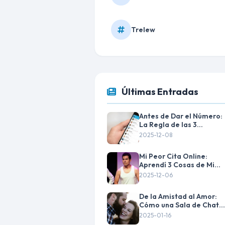
Trelew
Últimas Entradas
Antes de Dar el Número:
La Regla de las 3
Semanas en el Chat
2025-12-08
Mi Peor Cita Online:
Aprendí 3 Cosas de Mi
Fracaso
2025-12-06
De la Amistad al Amor:
Cómo una Sala de Chats
Cambió Mi Vida
2025-01-16