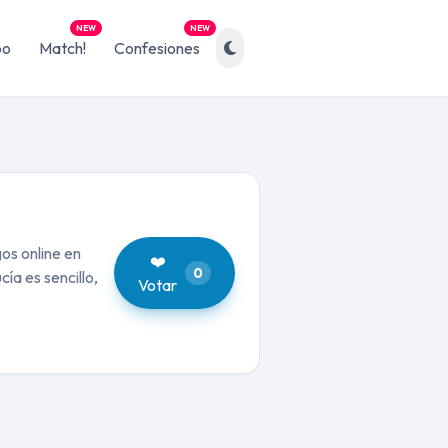
NEW
NEW
po
Match!
Confesiones
os online en
❤️
0
ía es sencillo,
Votar