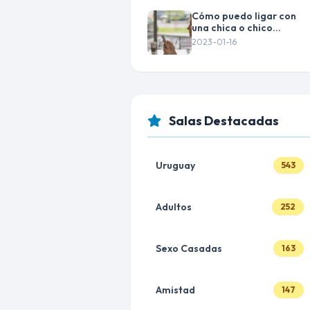
Cómo puedo ligar con
una chica o chico
desconocido por
2023-01-16
internet
Salas Destacadas
Uruguay
543
Adultos
252
Sexo Casadas
163
Amistad
147