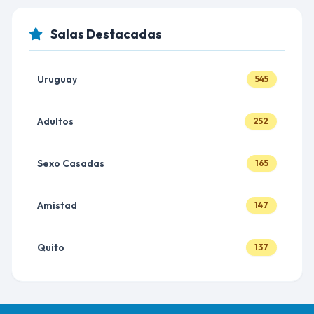
Salas Destacadas
Uruguay
545
Adultos
252
Sexo Casadas
165
Amistad
147
Quito
137