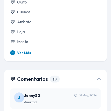
💬
Quito
💬
Cuenca
💬
Ambato
💬
Loja
💬
Manta
Ver Más
+
💬
Comentarios
(1)
Jenny50
31 May, 2026
J
Amistad